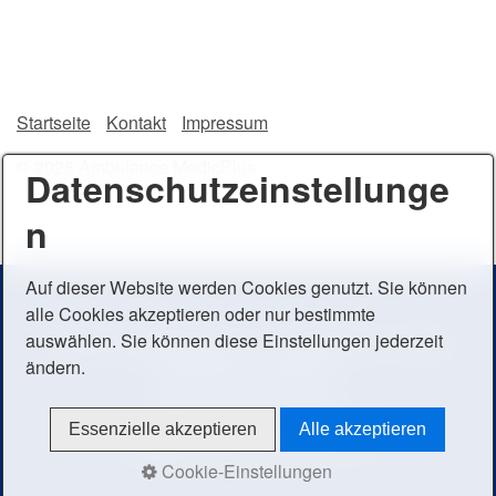
Startseite
Kontakt
Impressum
© 2026 Ambulance MedicPlus
Datenschutzeinstellunge
n
Auf dieser Website werden Cookies genutzt. Sie können
alle Cookies akzeptieren oder nur bestimmte
auswählen. Sie können diese Einstellungen jederzeit
Ambulance MedicPlus e. V. - Poststraße 36 - 56235
ändern.
Ransbach Baumbach-
Telefon: +49 163 4708271
Essenzielle akzeptieren
Alle akzeptieren
info@ambulance-medicplus.com
Cookie-Einstellungen